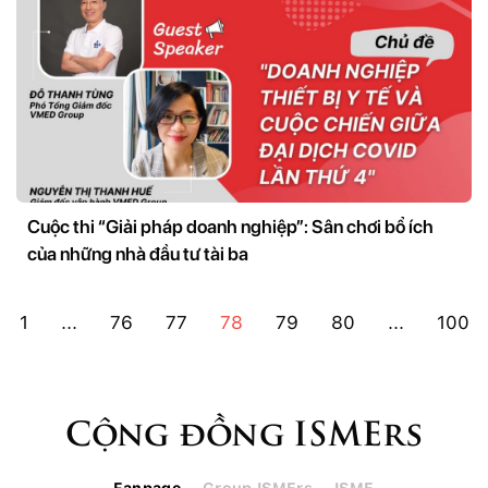
Cuộc thi “Giải pháp doanh nghiệp”: Sân chơi bổ ích
của những nhà đầu tư tài ba
1
...
76
77
78
79
80
...
100
Cộng đồng ISMErs
Fanpage
Group ISMErs
ISME