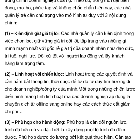
trong chính doanh nghiệp của họ. Theo đó, trong thời đại biến
động, mơ hồ, phức tạp và không chắc chắn hiện nay, các nhà
quản lý trẻ cần chú trọng vào mô hình tư duy với 3 nội dung
chính:
(1) – Kiên định giữ giá trị lõi
: Các nhà quản lý cần kiên định trong
việc chọn lọc, giữ vững giá trị cốt lõi, tập trung vào những gì
mình mạnh nhất với gốc rễ giá trị của doanh nhân như đạo đức,
trí tuệ, nghị lực. Đối xử tốt với người lao động và lấy khách
hàng làm trọng tâm.
(2) – Linh hoạt với chiến lược
: Linh hoạt trong các quyết định và
cần nắm bắt thông tin, thời cuộc để từ đó tư duy tìm hướng đi
cho doanh nghiệp/công ty của mình.Một trong những chiến lược
điển hình mang tính linh hoạt mà các doanh nghiệp áp dụng là
chuyển dịch từ offline sang online hay các cách thức cắt giảm
chi phí…
(3) – Phù hợp cho hành động
: Phù hợp là cân đối nguồn lực,
trình độ hiện có và đặc biệt là xây dựng một lộ trình đo đếm
được. Phù hợp được đo lường bởi kết quả thực hiện. Cần tạo