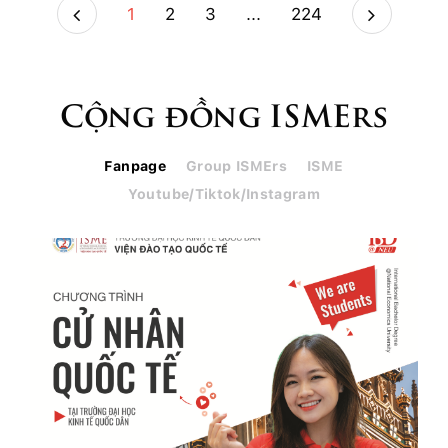
1
2
3
...
224
Cộng đồng ISMErs
Fanpage
Group ISMErs
ISME
Youtube/Tiktok/Instagram