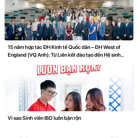
15 năm hợp tác ĐH Kinh tế Quốc dân – ĐH West of
England (VQ Anh): Từ Liên kết đào tạo đến Hệ sinh
thái nghiên cứu và đổi mới sáng tạo
Vì sao Sinh viên IBD luôn bận rộn