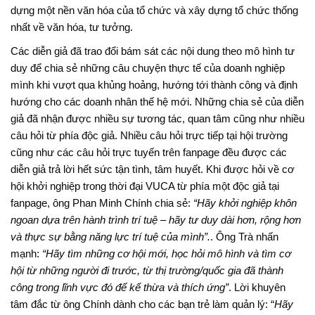
dựng một nền văn hóa của tổ chức và xây dựng tổ chức thống
nhất về văn hóa, tư tưởng.
Các diễn giả đã trao đổi bám sát các nội dung theo mô hình tư
duy để chia sẻ những câu chuyện thực tế của doanh nghiệp
mình khi vượt qua khủng hoảng, hướng tới thành công và định
hướng cho các doanh nhân thế hệ mới. Những chia sẻ của diễn
giả đã nhận được nhiều sự tương tác, quan tâm cũng như nhiều
câu hỏi từ phía độc giả. Nhiều câu hỏi trực tiếp tại hội trường
cũng như các câu hỏi trực tuyến trên fanpage đều được các
diễn giả trả lời hết sức tận tình, tâm huyết. Khi được hỏi về cơ
hội khởi nghiệp trong thời đại VUCA từ phía một độc giả tại
fanpage, ông Phan Minh Chính chia sẻ:
“Hãy khởi nghiệp khôn
ngoan dựa trên hành trình trí tuệ – hãy tư duy dài hơn, rộng hơn
và thực sự bằng năng lực trí tuệ của mình”.
. Ông Trà nhấn
mạnh:
“Hãy tìm những cơ hội mới, học hỏi mô hình và tìm cơ
hội từ những người đi trước, từ thị trường/quốc gia đã thành
công trong lĩnh vực đó để kế thừa và thích ứng”
. Lời khuyên
tâm đắc từ ông Chính dành cho các bạn trẻ làm quản lý: “
Hãy