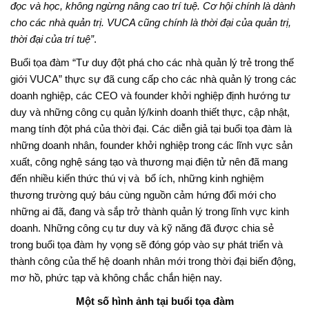
đọc và học, không ngừng nâng cao trí tuệ. Cơ hội chính là dành
cho các nhà quản trị. VUCA cũng chính là thời đại của quản trị,
thời đại của trí tuệ”
.
Buổi tọa đàm “Tư duy đột phá cho các nhà quản lý trẻ trong thế
giới VUCA” thực sự đã cung cấp cho các nhà quản lý trong các
doanh nghiệp, các CEO và founder khởi nghiệp định hướng tư
duy và những công cụ quản lý/kinh doanh thiết thực, cập nhật,
mang tính đột phá của thời đại. Các diễn giả tại buổi tọa đàm là
những doanh nhân, founder khởi nghiệp trong các lĩnh vực sản
xuất, công nghệ sáng tạo và thương mại điện tử nên đã mang
đến nhiều kiến thức thú vị và bổ ích, những kinh nghiệm
thương trường quý báu cùng nguồn cảm hứng đổi mới cho
những ai đã, đang và sắp trở thành quản lý trong lĩnh vực kinh
doanh. Những công cụ tư duy và kỹ năng đã được chia sẻ
trong buổi tọa đàm hy vọng sẽ đóng góp vào sự phát triển và
thành công của thế hệ doanh nhân mới trong thời đại biến động,
mơ hồ, phức tạp và không chắc chắn hiện nay.
Một số hình ảnh tại buổi tọa đàm