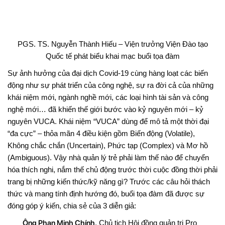
PGS. TS. Nguyễn Thành Hiếu – Viện trưởng Viện Đào tạo
Quốc tế phát biểu khai mạc buổi tọa đàm
Sự ảnh hưởng của đại dịch Covid-19 cùng hàng loạt các biến
động như sự phát triển của công nghệ, sự ra đời cả của những
khái niệm mới, ngành nghề mới, các loại hình tài sản và công
nghệ mới… đã khiến thế giới bước vào kỷ nguyên mới – kỷ
nguyên VUCA. Khái niệm “VUCA” dùng để mô tả một thời đại
“đa cực” – thỏa mãn 4 điều kiện gồm Biến động (Volatile),
Không chắc chắn (Uncertain), Phức tạp (Complex) và Mơ hồ
(Ambiguous). Vậy nhà quản lý trẻ phải làm thế nào để chuyển
hóa thích nghi, nắm thế chủ động trước thời cuộc đồng thời phải
trang bị những kiến thức/kỹ năng gì? Trước các câu hỏi thách
thức và mang tính định hướng đó, buổi tọa đàm đã được sự
đóng góp ý kiến, chia sẻ của 3 diễn giả:
Ông Phan Minh Chính
, Chủ tịch Hội đồng quản trị Pro