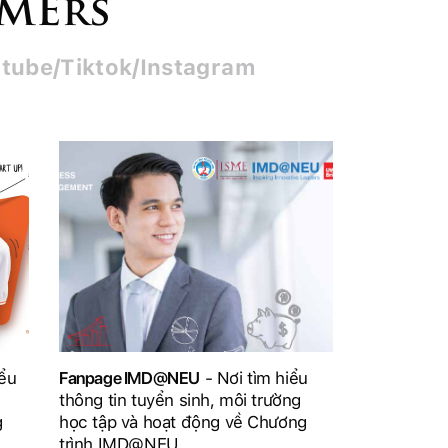
SMErs
tube/Tiktok/Instagram
iểu
Fanpage IMD@NEU
- Nơi tìm hiểu
thông tin tuyển sinh, môi trường
g
học tập và hoạt động về Chương
trình IMD@NEU