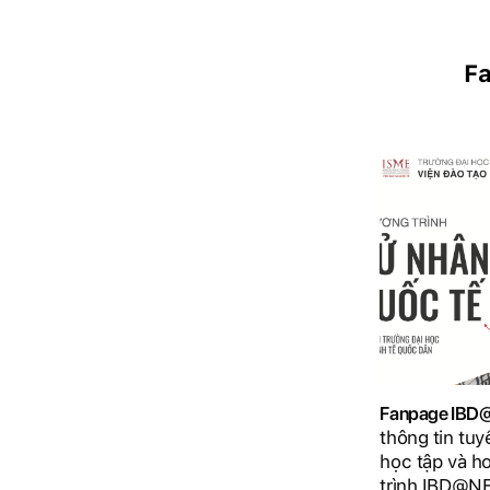
F
Fanpage IB
thông tin tuy
học tập và h
trình IBD@N