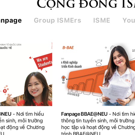
Cộng đồng I
anpage
Group ISMErs
ISME
You
D@NEU
- Nơi tìm hiểu
Fanpage BBAE@NEU
- Nơi tìm h
ển sinh, môi trường
thông tin tuyển sinh, môi trường
oạt động về Chương
học tập và hoạt động về Chươn
EU
trình BBAE@NEU