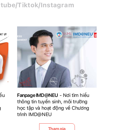
tube/Tiktok/Instagram
iểu
Fanpage IMD@NEU
- Nơi tìm hiểu
thông tin tuyển sinh, môi trường
g
học tập và hoạt động về Chương
trình IMD@NEU
Tham gia