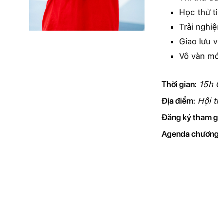
Học thử t
Trải nghi
Giao lưu
Vô vàn mó
Thời gian:
15h 
Địa điểm:
Hội t
Đăng ký tham g
Agenda chương 