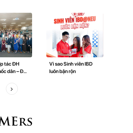
p tác ĐH
Vì sao Sinh viên IBD
uốc dân – ĐH
luôn bận rộn
ngland (VQ
iên kết đào
 sinh thái
u và đổi mới
SMErs