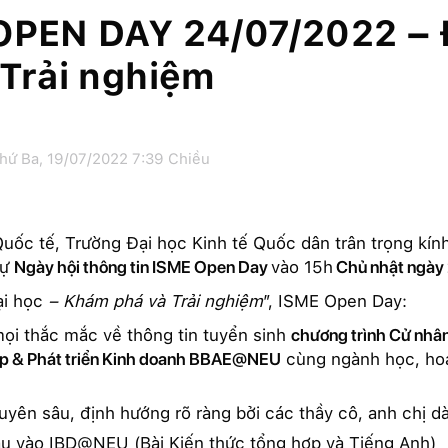
OPEN DAY 24/07/2022 – 
 Trải nghiệm
hứ Ba, 19/07/2022 7:39 Chiều
uốc tế, Trường Đại học Kinh tế Quốc dân trân trọng kín
dự
Ngày hội thông tin ISME Open Day
vào 15h
Chủ nhật ngày
ại học
– Khám phá và Trải nghiệm
”, ISME Open Day:
mọi thắc mắc về thông tin tuyển sinh
chương trình Cử nhâ
ệp & Phát triển Kinh doanh BBAE@NEU
cùng ngành học, hoạ
uyên sâu, định hướng rõ ràng bởi các thầy cô, anh chị d
̂̀u vào IBD@NEU (Bài Kiến thức tổng hợp và Tiếng Anh)