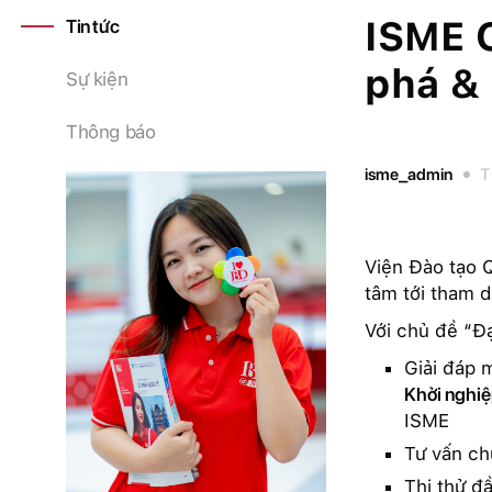
ISME 
Tin tức
phá &
Sự kiện
Thông báo
isme_admin
T
Viện Đào tạo Q
tâm tới tham 
Với chủ đề “Đ
Giải đáp 
Khởi nghi
ISME
Tư vấn ch
Thi thử đa