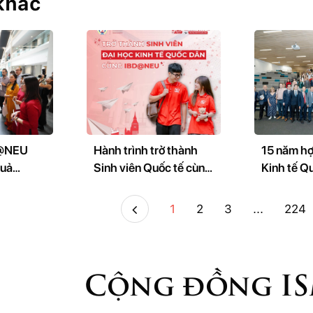
 khác
D@NEU
Hành trình trở thành
15 năm hợ
quả
Sinh viên Quốc tế cùng
Kinh tế Q
 Hội thảo
IBD@NEU
West of E
 tế
Anh): Từ L
1
2
3
...
224
26
tạo đến Hệ
nghiên cứ
sáng tạo
Cộng đồng I