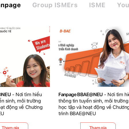
anpage
Group ISMErs
ISME
You
D@NEU
- Nơi tìm hiểu
Fanpage BBAE@NEU
- Nơi tìm h
ển sinh, môi trường
thông tin tuyển sinh, môi trường
oạt động về Chương
học tập và hoạt động về Chươn
EU
trình BBAE@NEU
Tham gia
Tham gia