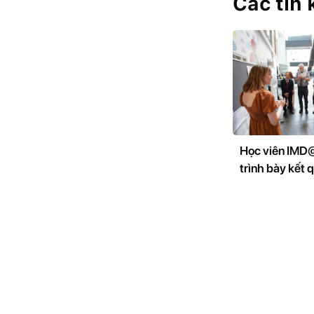
Các tin
Học viên IM
trình bày kết 
nghiên cứu tại
khoa học quốc
UWE-NEU 20