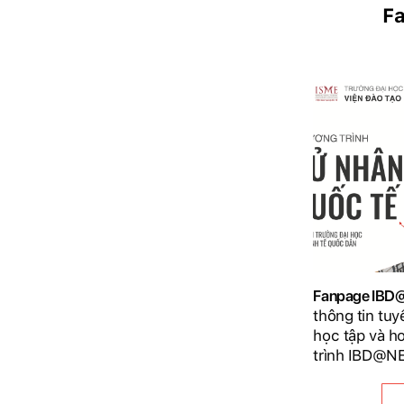
F
Fanpage IB
thông tin tuy
học tập và h
trình IBD@N