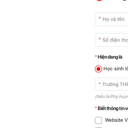
Hiện đang là
Học sinh l
(Nếu là Phụ huyn
Biết thông tin 
Website 