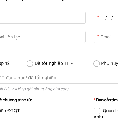
ớp 12
Đã tốt nghiệp THPT
Phụ huy
h HS, vui lòng ghi tên trường của con)
về chương trình từ:
Bạn cần tìm
Viện ĐTQT
Quản t
Anh)