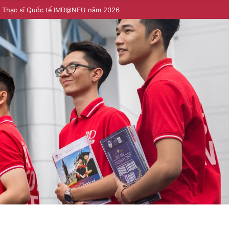
h Thạc sĩ Quốc tế IMD@NEU năm 2026