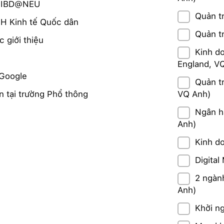
k IBD@NEU
Quản t
H Kinh tế Quốc dân
Quản tr
 giới thiệu
Kinh d
England, V
 Google
Quản t
n tại trường Phổ thông
VQ Anh)
Ngân h
Anh)
Kinh d
Digita
2 ngành
Anh)
Khởi n