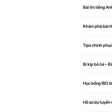
Bài thi tiếng An
Khám phá bài th
Tips chinh phục
Bí kíp bỏ túi – 
Học bổng IBD liệ
Hồ sơ dự tuyển