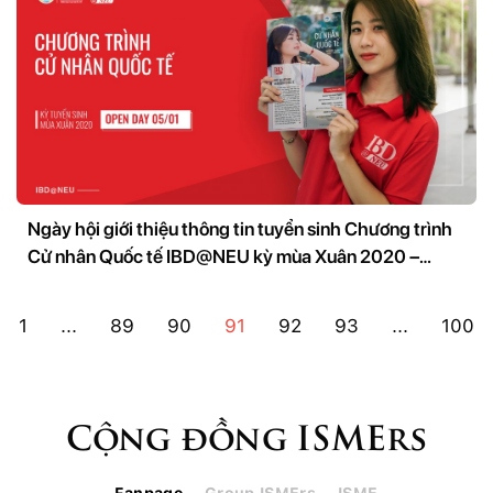
Ngày hội giới thiệu thông tin tuyển sinh Chương trình
Cử nhân Quốc tế IBD@NEU kỳ mùa Xuân 2020 –
5/1/2020
1
...
89
90
91
92
93
...
100
Cộng đồng ISMErs
Fanpage
Group ISMErs
ISME