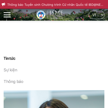
Thông báo Tuyển sinh Chương trình Cử nhân Quốc tế IBD@NEU
Th
Khóa 22, kỳ mùa Thu 2026
nă
Tin tức
Sự kiện
Thông báo