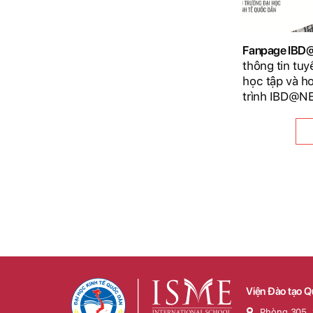
Fanpage IB
thông tin tuy
học tập và h
trình IBD@N
Viện Đào tạo Q
Phòng 305, 