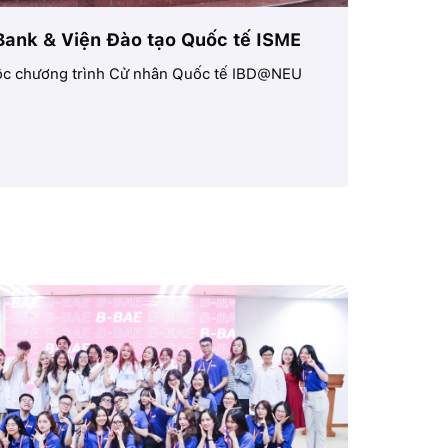
nk & Viện Đào tạo Quốc tế ISME
IBD@NEU
huộc chương trình Cử nhân Quốc tế IBD@NEU
Dưới tiết t
Vinh...
Tìm hi