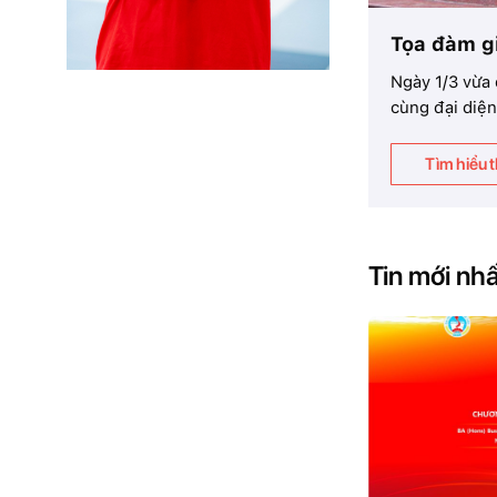
Tọa đàm g
 và sẻ chia. Đây là dịp để Viện ĐTQT báo
Ngày 1/3 vừa
cùng đại diện
Tìm hiểu 
Tin mới nh