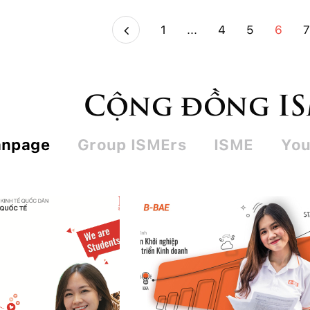
1
...
4
5
6
Cộng đồng I
anpage
Group ISMErs
ISME
You