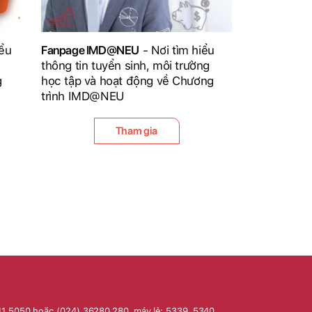
iểu
Fanpage IMD@NEU
- Nơi tìm hiểu
thông tin tuyển sinh, môi trường
g
học tập và hoạt động về Chương
trình IMD@NEU
Tham gia
11.5050 hoặc (024) 36280.280, máy lẻ: 5339, 5340,