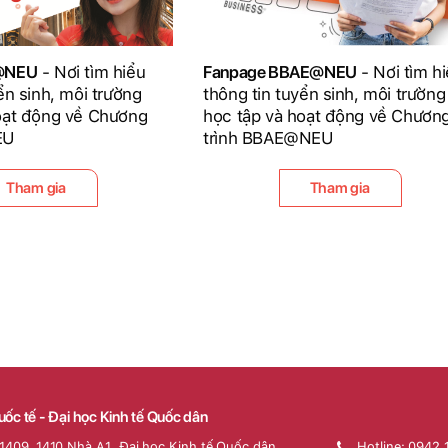
D@NEU
- Nơi tìm hiểu
Fanpage BBAE@NEU
- Nơi tìm h
ển sinh, môi trường
thông tin tuyển sinh, môi trường
oạt động về Chương
học tập và hoạt động về Chươn
EU
trình BBAE@NEU
Tham gia
Tham gia
uốc tế - Đại học Kinh tế Quốc dân
1409, 1410 Nhà A1, Đại học Kinh tế Quốc dân
Hotline: 0942.