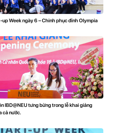
-up Week ngày 6 – Chinh phục đỉnh Olympia
iên IBD@NEU tưng bừng trong lễ khai giảng
a cả nước.