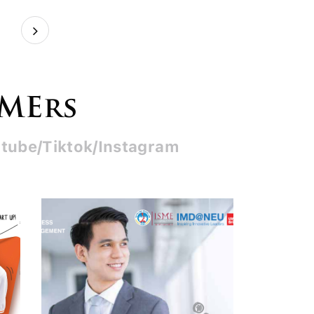
7
SMErs
tube/Tiktok/Instagram