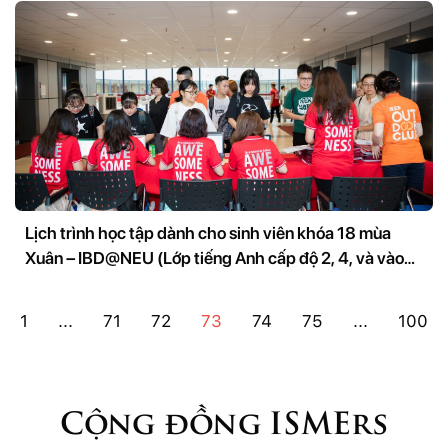
Lịch trình học tập dành cho sinh viên khóa 18 mùa
Xuân – IBD@NEU (Lớp tiếng Anh cấp độ 2, 4, và vào
học giai đoạn chuyên ngành)
1
...
71
72
73
74
75
...
100
Cộng đồng ISMErs