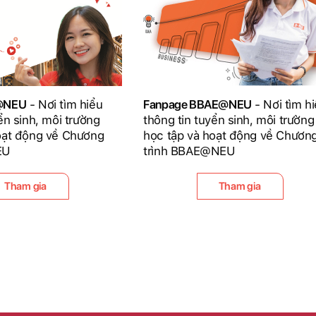
D@NEU
- Nơi tìm hiểu
Fanpage BBAE@NEU
- Nơi tìm h
ển sinh, môi trường
thông tin tuyển sinh, môi trường
oạt động về Chương
học tập và hoạt động về Chươn
EU
trình BBAE@NEU
Tham gia
Tham gia