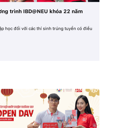
hương trình IBD@NEU khóa 22 năm
Ngày hội
Viện Đào tạ
dự Ngày hội
 học đối với các thí sinh trúng tuyển có điều
Tìm hi