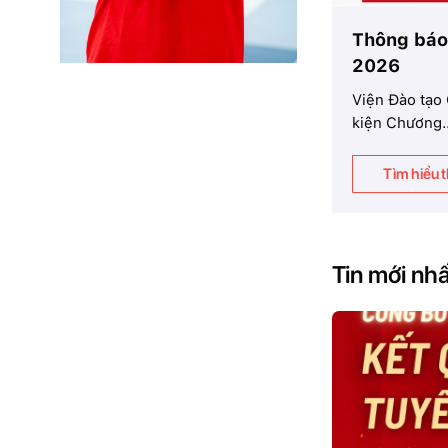
2023
Thông báo
2026
 vị phụ huynh và học sinh quan tâm tới tham
Viện Đào tạo 
kiện Chương..
Tìm hiểu 
Tin mới nh