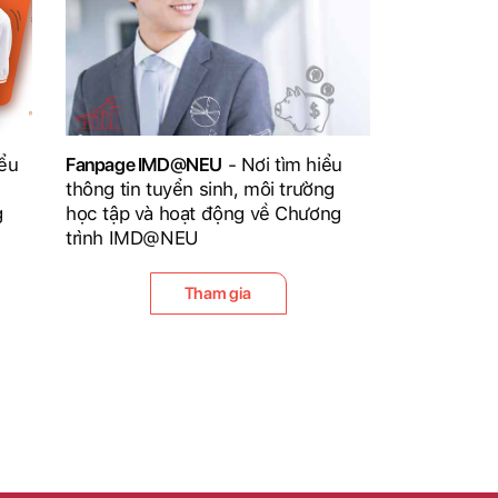
iểu
Fanpage IMD@NEU
- Nơi tìm hiểu
thông tin tuyển sinh, môi trường
g
học tập và hoạt động về Chương
trình IMD@NEU
Tham gia