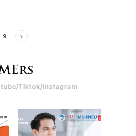
9
SMErs
tube/Tiktok/Instagram