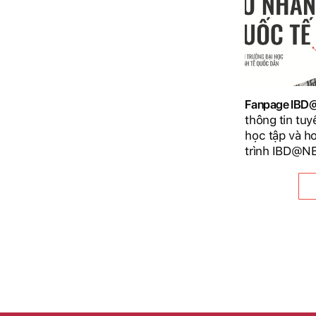
Fanpage IB
thông tin tuy
học tập và h
trình IBD@N