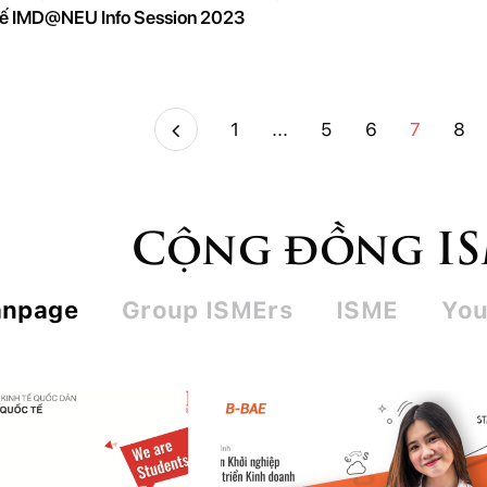
tế IMD@NEU Info Session 2023
1
...
5
6
7
8
Cộng đồng I
anpage
Group ISMErs
ISME
You