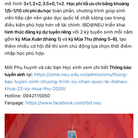
mô hình
3+1, 2+2, 3.5+0, 1+2
.
Học phí tối ưu chỉ bằng khoảng
1/5–1/10 chi phí du học
toàn phần, chương trình giúp sinh
viên tiếp cận nền giáo dục quốc tế chất lượng cao trong
điều kiện phù hợp hơn về tài chính. IBD@NEU triển khai
hình thức đăng ký dự tuyển riêng
với 2 kỳ tuyển sinh mỗi năm
gồm
kỳ
Mùa Xuân (tháng 1)
và
kỳ Mùa Thu (tháng 5–8)
, tạo
thêm nhiều cơ hội để thí sinh chủ động lựa chọn thời điểm
nhập học phù hợp.
Mời Phụ huynh và các bạn Học sinh xem chi tiết
Thông báo
tuyển sinh
tại:
https://isme.neu.edu.vn/admissions/thong-
bao-tuyen-sinh-chuong-trinh-cu-nhan-quoc-te-ibdneu-
khoa-22-ky-mua-thu-2026/
Hotline: 0942115050
Fanpage:
https://www.facebook.com/ibd.neu