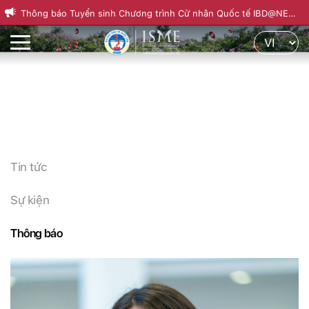
Thông báo Tuyển sinh Chương trình Cử nhân Quốc tế IBD@NEU
Th
Khóa 22, kỳ mùa Thu 2026
nă
Tin tức
Sự kiện
Thông báo