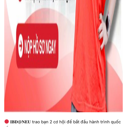
𝐈𝐁𝐃@𝐍𝐄𝐔 trao bạn 2 cơ hội để bắt đầu hành trình quốc