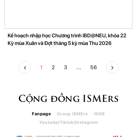
Kế hoạch nhập học Chương trình IBD@NEU, khóa 22
Kỳ mùa Xuân và Đợt tháng 5 kỳ mùa Thu 2026
1
2
3
...
56
Cộng đồng ISMErs
Fanpage
Group ISMErs
ISME
Youtube/Tiktok/Instagram