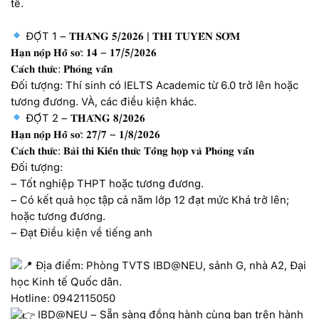
tế.
ĐỢT 1 – 𝐓𝐇𝐀́𝐍𝐆 𝟓/𝟐𝟎𝟐𝟔 | 𝐓𝐇𝐈 𝐓𝐔𝐘𝐄̂̉𝐍 𝐒𝐎̛́𝐌
𝐇𝐚̣𝐧 𝐧𝐨̣̂𝐩 𝐇𝐨̂̀ 𝐬𝐨̛: 𝟏𝟒 – 𝟏𝟕/𝟓/𝟐𝟎𝟐𝟔
𝐂𝐚́𝐜𝐡 𝐭𝐡𝐮̛́𝐜: 𝐏𝐡𝐨̉𝐧𝐠 𝐯𝐚̂́𝐧
Đối tượng: Thí sinh có IELTS Academic từ 6.0 trở lên hoặc
tương đương. VÀ, các điều kiện khác.
ĐỢT 2 – 𝐓𝐇𝐀́𝐍𝐆 𝟖/𝟐𝟎𝟐𝟔
𝐇𝐚̣𝐧 𝐧𝐨̣̂𝐩 𝐇𝐨̂̀ 𝐬𝐨̛: 𝟐𝟕/𝟕 – 𝟏/𝟖/𝟐𝟎𝟐𝟔
𝐂𝐚́𝐜𝐡 𝐭𝐡𝐮̛́𝐜: 𝐁𝐚̀𝐢 𝐭𝐡𝐢 𝐊𝐢𝐞̂́𝐧 𝐭𝐡𝐮̛́𝐜 𝐓𝐨̂̉𝐧𝐠 𝐡𝐨̛̣𝐩 𝐯𝐚̀ 𝐏𝐡𝐨̉𝐧𝐠 𝐯𝐚̂́𝐧
Đối tượng:
– Tốt nghiệp THPT hoặc tương đương.
– Có kết quả học tập cả năm lớp 12 đạt mức Khá trở lên;
hoặc tương đương.
– Đạt Điều kiện về tiếng anh
Địa điểm: Phòng TVTS IBD@NEU, sảnh G, nhà A2, Đại
học Kinh tế Quốc dân.
Hotline: 0942115050
IBD@NEU – Sẵn sàng đồng hành cùng bạn trên hành