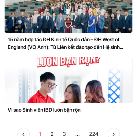
15 năm hợp tác ĐH Kinh tế Quốc dân – ĐH West of
England (VQ Anh): Từ Liên kết đào tạo đến Hệ sinh
thái nghiên cứu và đổi mới sáng tạo
Vì sao Sinh viên IBD luôn bận rộn
1
2
3
...
224