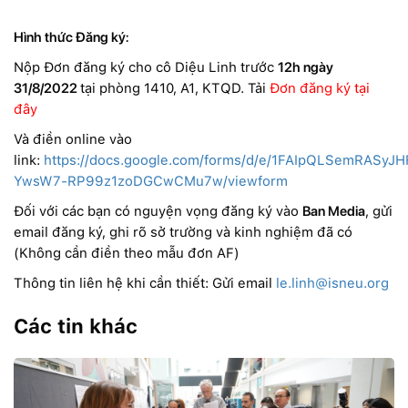
Hình thức Đăng ký:
Nộp Đơn đăng ký cho cô Diệu Linh trước
12h ngày
31/8/2022
tại phòng 1410, A1, KTQD. Tải
Đơn đăng ký tại
đây
Và điền online vào
link:
https://docs.google.com/forms/d/e/1FAIpQLSemRASy
YwsW7-RP99z1zoDGCwCMu7w/viewform
Đối với các bạn có nguyện vọng đăng ký vào
Ban Media
, gửi
email đăng ký, ghi rõ sở trường và kinh nghiệm đã có
(Không cần điền theo mẫu đơn AF)
Thông tin liên hệ khi cần thiết: Gửi email
le.linh@isneu.org
Các tin khác