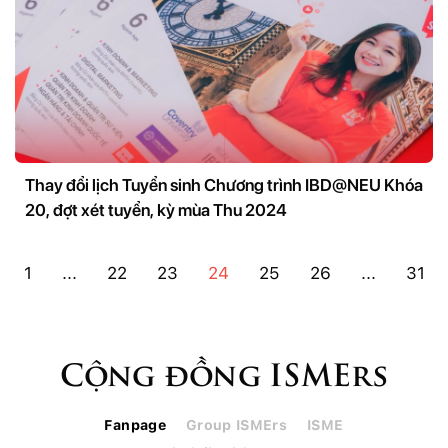
Thay đổi lịch Tuyển sinh Chương trình IBD@NEU Khóa
20, đợt xét tuyển, kỳ mùa Thu 2024
1
...
22
23
24
25
26
...
31
Cộng đồng ISMErs
Fanpage
Group ISMErs
ISME