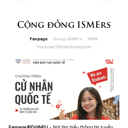
Cộng đồng ISMErs
Fanpage
Group ISMErs
ISME
Youtube/Tiktok/Instagram
Fanpage IBD@NEU
- Nơi tìm hiểu thông tin tuyển