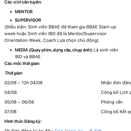
Các vị trí cần tuyển:
MENTOR
SUPERVISOR
(Điều kiện: Sinh viên BBAE đã tham gia BBAE Start-up
week hoặc Sinh viên IBD đã là Mentor/Supervisor
Orientation Week, Coach Lựa chọn chủ động)
MEDIA (Quay phim, dựng clip, chụp ảnh):
Là sinh viên
IBD và BBAE
Các mốc thời gian:
Thời gian
02/08 – 12h 04/08
Nhận đơn đăn
04/08
Công bố Lịch 
05/08 – 06/08
Phỏng vấn
07/08
Công bố Kết q
Hình thức Đăng ký:
Tải Đơn đăng ký tại đây:
Don-Dang-ky-_-B-SW