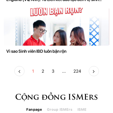
thái nghiên cứu và đổi mới sáng tạo
Vì sao Sinh viên IBD luôn bận rộn
1
2
3
...
224
Cộng đồng ISMErs
Fanpage
Group ISMErs
ISME