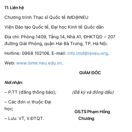
11. Liên hệ
Chương trình Thạc sĩ Quốc tế IMD@NEU
Viện Đào tạo Quốc tế, Đại học Kinh tế Quốc dân
Địa chỉ: Phòng 1409, Tầng 14, Nhà A1, ĐHKTQD – 207
đường Giải Phóng, quận Hai Bà Trưng, TP. Hà Nội.
Hotline: 0968 102106. E-mail:
info.imd@isneu.org
.
Web:
www.isme.neu.edu.vn
.
GIÁM ĐỐC
Nơi nhận
:
– P.TT (đăng thông báo);
(Đã ký và đóng dấu)
– Các đơn vị thuộc Đại
học;
GS.TS Phạm Hồng
– Lưu: VT, V.ĐTQT.
Chương