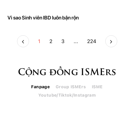
Vì sao Sinh viên IBD luôn bận rộn
1
2
3
...
224
Cộng đồng ISMErs
Fanpage
Group ISMErs
ISME
Youtube/Tiktok/Instagram