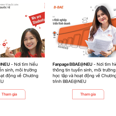
D@NEU
- Nơi tìm hiểu
Fanpage BBAE@NEU
- Nơi tìm h
ển sinh, môi trường
thông tin tuyển sinh, môi trường
oạt động về Chương
học tập và hoạt động về Chươn
EU
trình BBAE@NEU
Tham gia
Tham gia