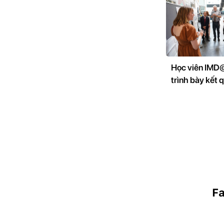
Học viên IM
trình bày kết 
nghiên cứu tại
khoa học quốc
UWE-NEU 20
F