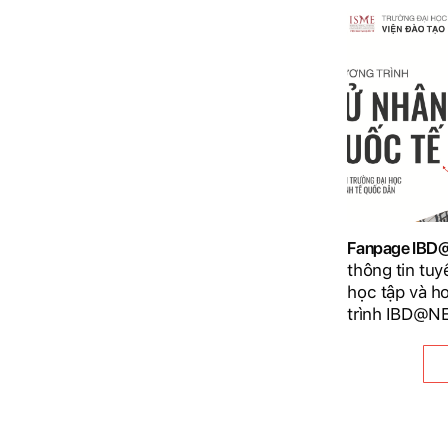
Fanpage IB
thông tin tuy
học tập và h
trình IBD@N