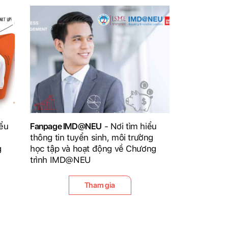
iểu
Fanpage IMD@NEU
- Nơi tìm hiểu
thông tin tuyển sinh, môi trường
g
học tập và hoạt động về Chương
trình IMD@NEU
Tham gia