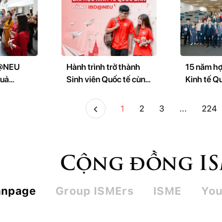
D@NEU
Hành trình trở thành
15 năm hợ
quả
Sinh viên Quốc tế cùng
Kinh tế Q
 Hội thảo
IBD@NEU
West of E
 tế
Anh): Từ L
1
2
3
...
224
26
tạo đến Hệ
nghiên cứ
sáng tạo
Cộng đồng I
anpage
Group ISMErs
ISME
You