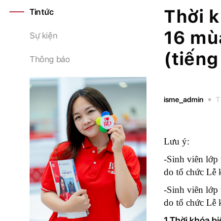
Thời k
Tin tức
16 mù
Sự kiện
(tiếng
Thông báo
isme_admin
T
Lưu ý:
-Sinh viên lớp 
do tổ chức Lễ
-Sinh viên lớp 
do tổ chức Lễ
1.Thời khóa bi