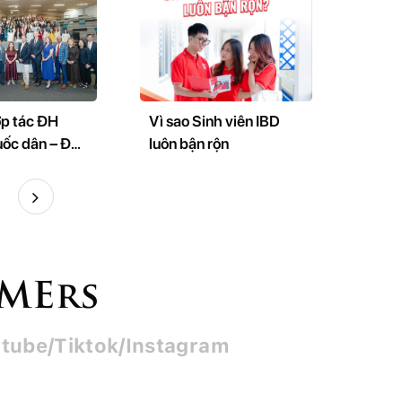
p tác ĐH
Vì sao Sinh viên IBD
uốc dân – ĐH
luôn bận rộn
ngland (VQ
iên kết đào
 sinh thái
u và đổi mới
SMErs
tube/Tiktok/Instagram