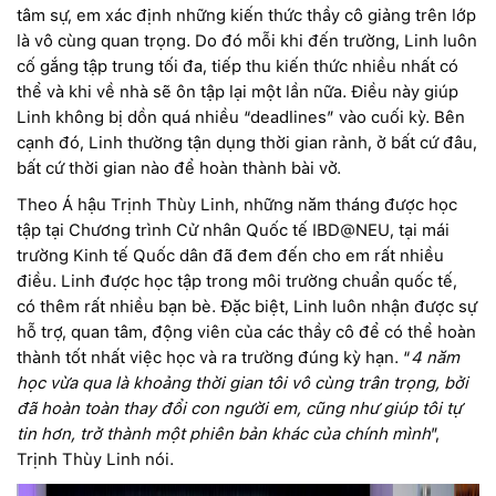
tâm sự, em xác định những kiến thức thầy cô giảng trên lớp
là vô cùng quan trọng. Do đó mỗi khi đến trường, Linh luôn
cố gắng tập trung tối đa, tiếp thu kiến thức nhiều nhất có
thể và khi về nhà sẽ ôn tập lại một lần nữa. Điều này giúp
Linh không bị dồn quá nhiều “deadlines” vào cuối kỳ. Bên
cạnh đó, Linh thường tận dụng thời gian rảnh, ở bất cứ đâu,
bất cứ thời gian nào để hoàn thành bài vở.
Theo Á hậu Trịnh Thùy Linh, những năm tháng được học
tập tại Chương trình Cử nhân Quốc tế IBD@NEU, tại mái
trường Kinh tế Quốc dân đã đem đến cho em rất nhiều
điều. Linh được học tập trong môi trường chuẩn quốc tế,
có thêm rất nhiều bạn bè. Đặc biệt, Linh luôn nhận được sự
hỗ trợ, quan tâm, động viên của các thầy cô để có thể hoàn
thành tốt nhất việc học và ra trường đúng kỳ hạn. “
4 năm
học vừa qua là khoảng thời gian tôi vô cùng trân trọng, bởi
đã hoàn toàn thay đổi con người em, cũng như giúp tôi tự
tin hơn, trở thành một phiên bản khác của chính mình
”,
Trịnh Thùy Linh nói.