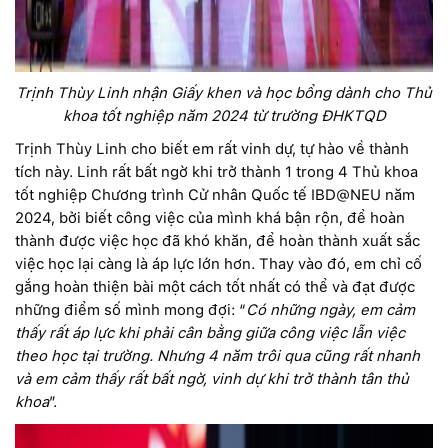
Trịnh Thùy Linh nhận Giấy khen và học bổng dành cho Thủ
khoa tốt nghiệp năm 2024 từ trường ĐHKTQD
Trịnh Thùy Linh cho biết em rất vinh dự, tự hào về thành
tích này. Linh rất bất ngờ khi trở thành 1 trong 4 Thủ khoa
tốt nghiệp Chương trình Cử nhân Quốc tế IBD@NEU năm
2024, bởi biết công việc của mình khá bận rộn, để hoàn
thành được việc học đã khó khăn, để hoàn thành xuất sắc
việc học lại càng là áp lực lớn hơn. Thay vào đó, em chỉ cố
gắng hoàn thiện bài một cách tốt nhất có thể và đạt được
những điểm số mình mong đợi: “
Có những ngày, em cảm
thấy rất áp lực khi phải cân bằng giữa công việc lẫn việc
theo học tại trường. Nhưng 4 năm trôi qua cũng rất nhanh
và em cảm thấy rất bất ngờ, vinh dự khi trở thành tân thủ
khoa
”.