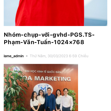
Nhóm-chụp-với-gvhd-PGS.TS-
Phạm-Văn-Tuấn-1024×768
isme_admin
Thứ Năm, 30/03/2023 6:59 Chiều