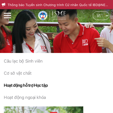
Thông báo Tuyển sinh Chương trình Cử nhân Quốc tế IBD@NEU
Th
Khóa 22, kỳ mùa Thu 2026
nă
Câu lạc bộ Sinh viên
Cơ sở vật chất
Hoạt động hỗ trợ Học tập
Hoạt động ngoại khóa