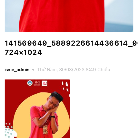
141569649_5889226614436614_9
724×1024
isme_admin
Thứ Năm, 30/03/2023 8:49 Chiều