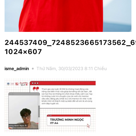
244537409_7248523665173562_6
1024×607
isme_admin
Thứ Năm, 30/03/2023 8:11 Chiều