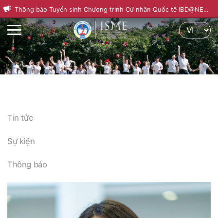
Thông báo Tuyển sinh Chương trình Cử nhân Quốc tế IBD@NEU
Th
Khóa 22, kỳ mùa Thu 2026
nă
Tin tức
Sự kiện
Thông báo