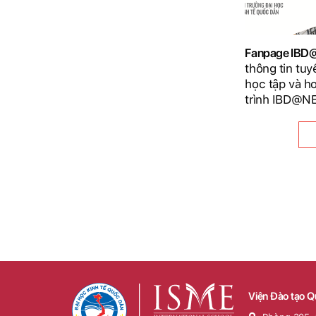
Fanpage IB
thông tin tuy
học tập và h
trình IBD@N
Viện Đào tạo Q