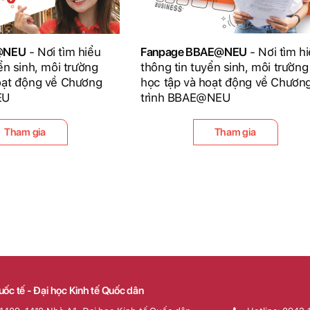
D@NEU
- Nơi tìm hiểu
Fanpage BBAE@NEU
- Nơi tìm h
ển sinh, môi trường
thông tin tuyển sinh, môi trường
oạt động về Chương
học tập và hoạt động về Chươn
EU
trình BBAE@NEU
Tham gia
Tham gia
uốc tế - Đại học Kinh tế Quốc dân