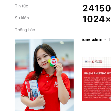
2415
Tin tức
1024
Sự kiện
Thông báo
isme_admin
T