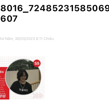
08016_7248523158506
×607
hứ Năm, 30/03/2023 8:11 Chiều