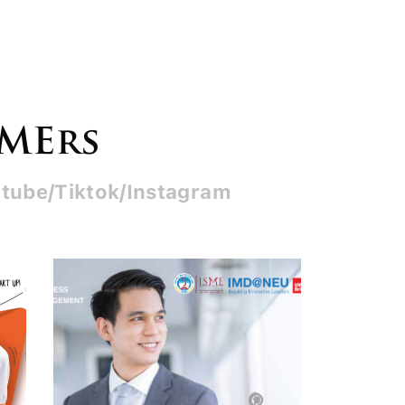
SMErs
tube/Tiktok/Instagram