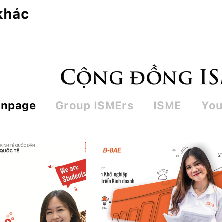
 khác
Cộng đồng I
anpage
Group ISMErs
ISME
You