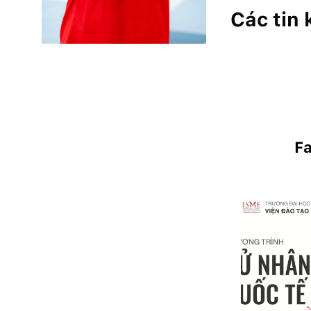
Các tin
F