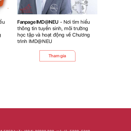
iểu
Fanpage IMD@NEU
- Nơi tìm hiểu
thông tin tuyển sinh, môi trường
g
học tập và hoạt động về Chương
trình IMD@NEU
Tham gia