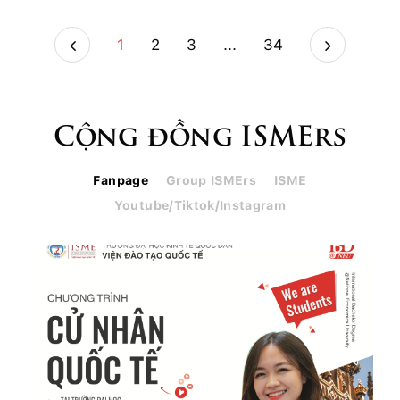
1
2
3
...
34
Cộng đồng ISMErs
Fanpage
Group ISMErs
ISME
Youtube/Tiktok/Instagram