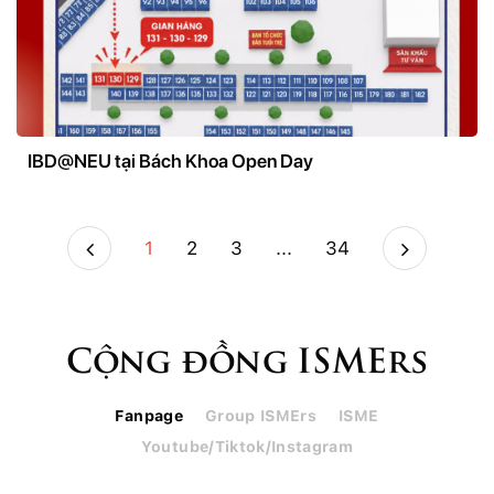
IBD@NEU tại Bách Khoa Open Day
1
2
3
...
34
Cộng đồng ISMErs
Fanpage
Group ISMErs
ISME
Youtube/Tiktok/Instagram