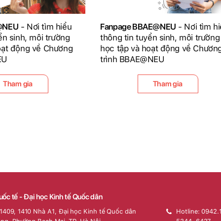
D@NEU
- Nơi tìm hiểu
Fanpage BBAE@NEU
- Nơi tìm h
ển sinh, môi trường
thông tin tuyển sinh, môi trường
oạt động về Chương
học tập và hoạt động về Chươn
EU
trình BBAE@NEU
Tham gia
Tham gia
uốc tế - Đại học Kinh tế Quốc dân
1409, 1410 Nhà A1, Đại học Kinh tế Quốc dân
Hotline: 0942.