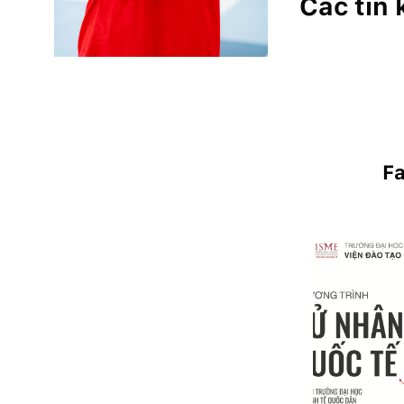
Các tin
F