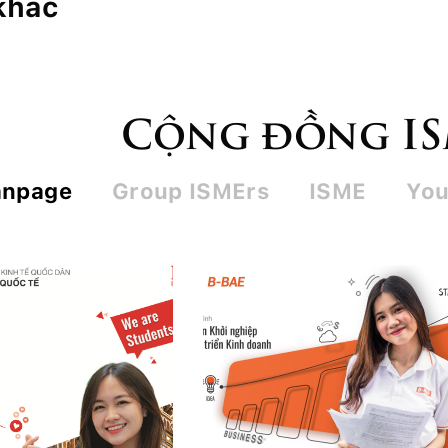
 khác
Cộng đồng I
anpage
Group ISMErs
ISME
You