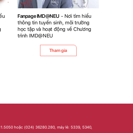
iểu
Fanpage IMD@NEU
- Nơi tìm hiểu
thông tin tuyển sinh, môi trường
g
học tập và hoạt động về Chương
trình IMD@NEU
Tham gia
11.5050 hoặc (024) 36280.280, máy lẻ: 5339, 5340,