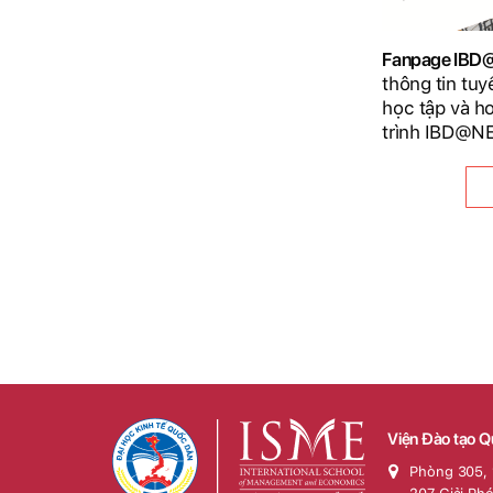
Fanpage IB
thông tin tuy
học tập và h
trình IBD@N
Viện Đào tạo Q
Phòng 305, 