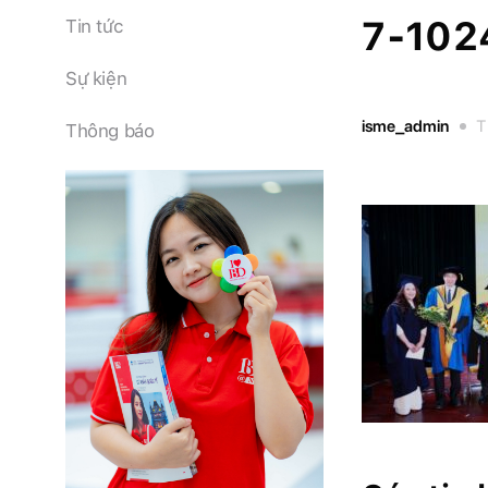
7-10
Tin tức
Sự kiện
isme_admin
T
Thông báo