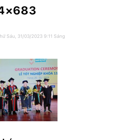
24×683
hứ Sáu, 31/03/2023 9:11 Sáng