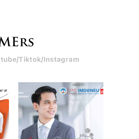
SMErs
tube/Tiktok/Instagram