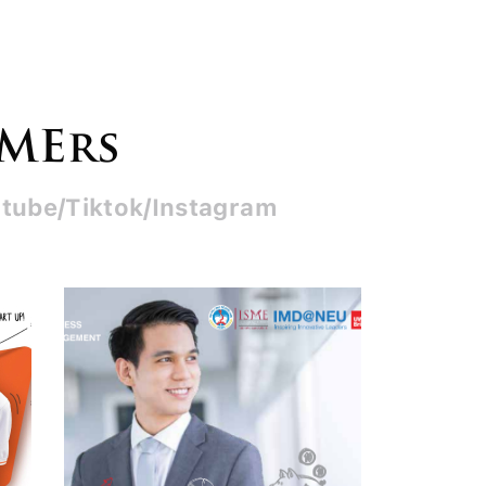
SMErs
tube/Tiktok/Instagram