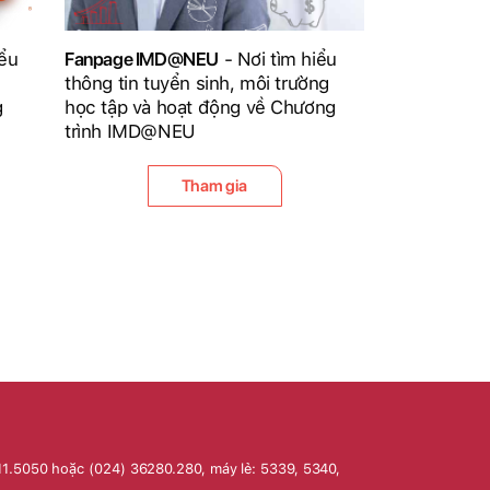
iểu
Fanpage IMD@NEU
- Nơi tìm hiểu
thông tin tuyển sinh, môi trường
g
học tập và hoạt động về Chương
trình IMD@NEU
Tham gia
11.5050 hoặc (024) 36280.280, máy lẻ: 5339, 5340,