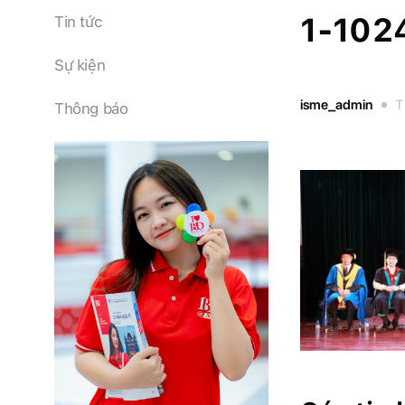
1-102
Tin tức
Sự kiện
isme_admin
T
Thông báo