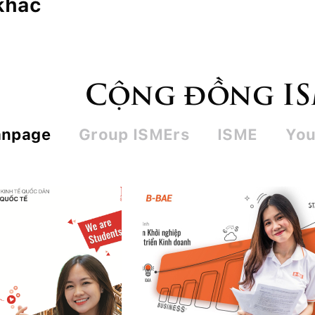
 khác
Cộng đồng I
anpage
Group ISMErs
ISME
You