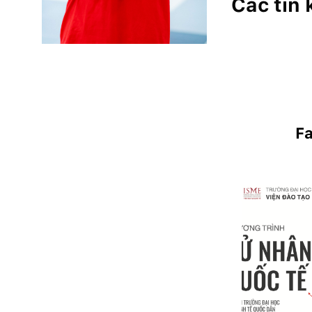
Các tin
F