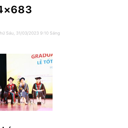
4×683
hứ Sáu, 31/03/2023 9:10 Sáng