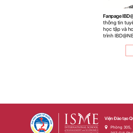
Fanpage IB
thông tin tuy
học tập và h
trình IBD@N
Viện Đào tạo Q
Phòng 305, 