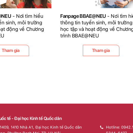
D@NEU
- Nơi tìm hiểu
Fanpage BBAE@NEU
- Nơi tìm h
ển sinh, môi trường
thông tin tuyển sinh, môi trường
oạt động về Chương
học tập và hoạt động về Chươn
EU
trình BBAE@NEU
Tham gia
Tham gia
uốc tế - Đại học Kinh tế Quốc dân
1409, 1410 Nhà A1, Đại học Kinh tế Quốc dân
Hotline: 0942.