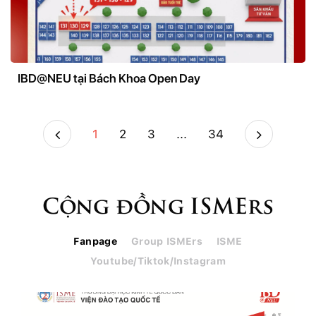
IBD@NEU tại Bách Khoa Open Day
1
2
3
...
34
Cộng đồng ISMErs
Fanpage
Group ISMErs
ISME
Youtube/Tiktok/Instagram