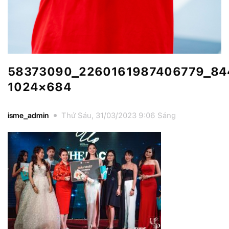
58373090_2260161987406779_84
1024×684
isme_admin
Thứ Sáu, 31/03/2023 9:06 Sáng