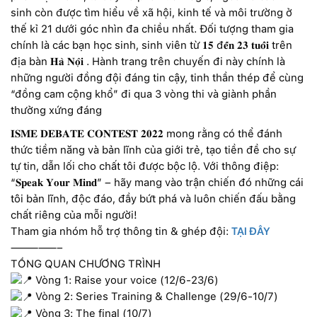
sinh còn được tìm hiểu về xã hội, kinh tế và môi trường ở
thế kỉ 21 dưới góc nhìn đa chiều nhất. Đối tượng tham gia
chính là các bạn học sinh, sinh viên từ 𝟏𝟓 đ𝐞̂́𝐧 𝟐𝟑 𝐭𝐮𝐨̂̉𝐢 trên
địa bàn 𝐇𝐚̀ 𝐍𝐨̣̂𝐢 . Hành trang trên chuyến đi này chính là
những người đồng đội đáng tin cậy, tinh thần thép để cùng
“đồng cam cộng khổ” đi qua 3 vòng thi và giành phần
thưởng xứng đáng
𝐈𝐒𝐌𝐄 𝐃𝐄𝐁𝐀𝐓𝐄 𝐂𝐎𝐍𝐓𝐄𝐒𝐓 𝟐𝟎𝟐𝟐 mong rằng có thể đánh
thức tiềm năng và bản lĩnh của giới trẻ, tạo tiền đề cho sự
tự tin, dẫn lối cho chất tôi được bộc lộ. Với thông điệp:
“𝐒𝐩𝐞𝐚𝐤 𝐘𝐨𝐮𝐫 𝐌𝐢𝐧𝐝” – hãy mang vào trận chiến đó những cái
tôi bản lĩnh, độc đáo, đầy bứt phá và luôn chiến đấu bằng
chất riêng của mỗi người!
Tham gia nhóm hỗ trợ thông tin & ghép đội:
TẠI ĐÂY
—————–
TỔNG QUAN CHƯƠNG TRÌNH
Vòng 1: Raise your voice (12/6-23/6)
Vòng 2: Series Training & Challenge (29/6-10/7)
Vòng 3: The final (10/7)