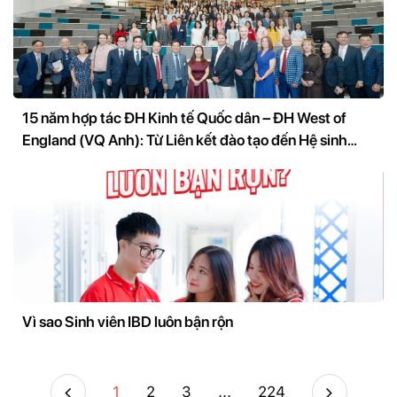
15 năm hợp tác ĐH Kinh tế Quốc dân – ĐH West of
England (VQ Anh): Từ Liên kết đào tạo đến Hệ sinh
thái nghiên cứu và đổi mới sáng tạo
Vì sao Sinh viên IBD luôn bận rộn
1
2
3
...
224