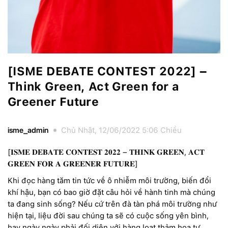
[ISME DEBATE CONTEST 2022] –
Think Green, Act Green for a
Greener Future
isme_admin
Chủ Nhật, 12/06/2022 5:06 Chiều
[𝐈𝐒𝐌𝐄 𝐃𝐄𝐁𝐀𝐓𝐄 𝐂𝐎𝐍𝐓𝐄𝐒𝐓 𝟐𝟎𝟐𝟐 – 𝐓𝐇𝐈𝐍𝐊 𝐆𝐑𝐄𝐄𝐍, 𝐀𝐂𝐓
𝐆𝐑𝐄𝐄𝐍 𝐅𝐎𝐑 𝐀 𝐆𝐑𝐄𝐄𝐍𝐄𝐑 𝐅𝐔𝐓𝐔𝐑𝐄]
Khi đọc hàng tăm tin tức về ô nhiễm môi trường, biến đổi
khí hậu, bạn có bao giờ đặt câu hỏi về hành tinh mà chúng
ta đang sinh sống? Nếu cứ trên đà tàn phá môi trường như
hiện tại, liệu đời sau chúng ta sẽ có cuộc sống yên bình,
hay ngày ngày phải đối diện với hàng loạt thảm hoạ tự