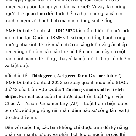
nhiên và nguồn tài nguyên dần cạn kiệt? Vì vậy, là những
người trẻ quan tâm đến thời thế, xã hội, chúng ta cần có
trách nhiệm với hành tinh mà mình đang sinh sống
ISME Debate Contest – 𝐈𝐃𝐂 𝟐𝟎𝟐𝟐 lần đầu được tổ chức bởi
Viện đào tạo Quốc tế ISME với sứ mệnh đồng hành cùng
những nhà kinh tế trẻ nhằm đưa ra sáng kiến và giải pháp
bền vững để đảm bảo các thế hệ tiếp nối sau này có một
hành tinh xanh để sống , thay vì là một nơi trơ trọi, ô nhiễm
và kiệt quệ.
Với chủ đề “𝐓𝐡𝐢𝐧𝐤 𝐠𝐫𝐞𝐞𝐧, 𝐀𝐜𝐭 𝐠𝐫𝐞𝐞𝐧 𝐟𝐨𝐫 𝐚 𝐆𝐫𝐞𝐞𝐧𝐞𝐫 𝐟𝐮𝐭𝐮𝐫𝐞”,
ISME Debate Contest 2022 sẽ xoay quanh mục tiêu SDGs
thứ 12 của Liên Hợp Quốc: 𝐓𝐢𝐞̂𝐮 𝐝𝐮̀𝐧𝐠 𝐯𝐚̀ 𝐬𝐚̉𝐧 𝐱𝐮𝐚̂́𝐭 𝐜𝐨́ 𝐭𝐫𝐚́𝐜𝐡
𝐧𝐡𝐢𝐞̣̂𝐦. Format của cuộc thi được dựa trên Luật Nghị viện
Châu Á – Asian Parliamentary (AP) – Luật tranh biện quốc
tế được sử dụng rộng rãi nhằm đảm bảo sự công tâm và tự
do cho thí sinh.
Đến với cuộc thi, các bạn không chỉ được trau dồi kỹ năng
phản xạ nhanh, tư duy và phân tích logic, ngoài ra các thí