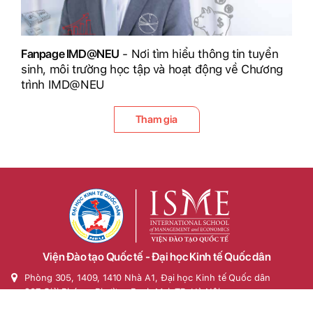
Fanpage IMD@NEU
- Nơi tìm hiểu thông tin tuyển
sinh, môi trường học tập và hoạt động về Chương
trình IMD@NEU
Tham gia
Viện Đào tạo Quốc tế - Đại học Kinh tế Quốc dân
Phòng 305, 1409, 1410 Nhà A1, Đại học Kinh tế Quốc dân
207 Giải Phóng, Phường Bạch Mai, TP. Hà Nội
Hotline: 0942.11.5050 hoặc (024) 36280.280, máy lẻ: 5339,