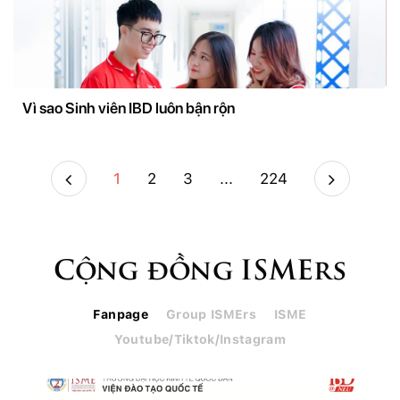
Vì sao Sinh viên IBD luôn bận rộn
1
2
3
...
224
Cộng đồng ISMErs
Fanpage
Group ISMErs
ISME
Youtube/Tiktok/Instagram