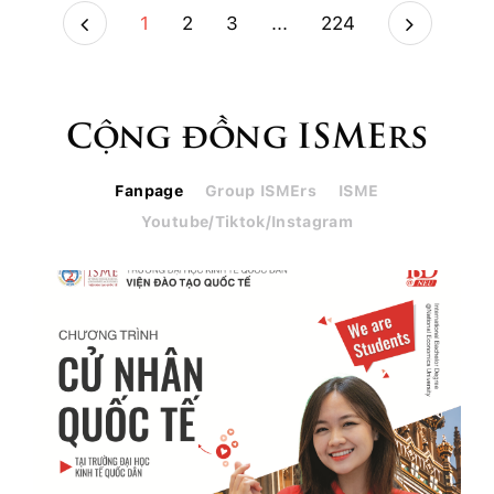
1
2
3
...
224
Cộng đồng ISMErs
Fanpage
Group ISMErs
ISME
Youtube/Tiktok/Instagram