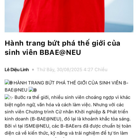
Hành trang bứt phá thế giới của
sinh viên BBAE@NEU
Lê Diệu Linh
Thứ Bảy, 30/08/2025 4:27 Chiều
HÀNH TRANG BỨT PHÁ THẾ GIỚI CỦA SINH VIÊN B-
BAE@NEU
Bước ra thế giới, nhiều sinh viên choáng ngợp vì khác
biệt ngôn ngữ, văn hóa và cách làm việc. Nhưng với các
sinh viên Chương trình Cử nhân Khởi nghiệp & Phát triển
kinh doanh (B-BAE@NEU), đó lại là khoảnh khắc tỏa sáng.
Bởi vì tại ISME@NEU, các B-BAEers đã được chuẩn bị toàn
diện cả về kiến thức, kỹ năng và trải nghiệm để tự tin làm