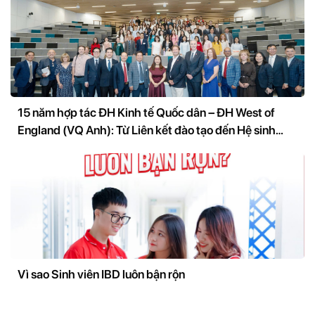
15 năm hợp tác ĐH Kinh tế Quốc dân – ĐH West of
England (VQ Anh): Từ Liên kết đào tạo đến Hệ sinh
thái nghiên cứu và đổi mới sáng tạo
Vì sao Sinh viên IBD luôn bận rộn