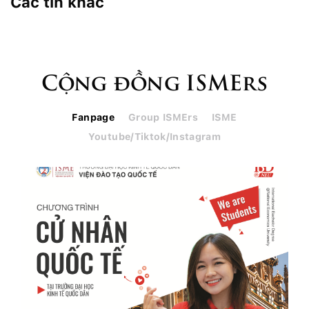
Các tin khác
Cộng đồng ISMErs
Fanpage
Group ISMErs
ISME
Youtube/Tiktok/Instagram