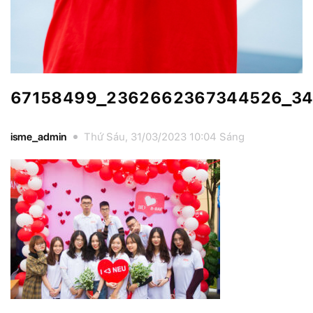
67158499_2362662367344526_34
isme_admin
Thứ Sáu, 31/03/2023 10:04 Sáng