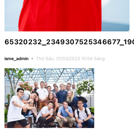
65320232_2349307525346677_19
isme_admin
Thứ Sáu, 31/03/2023 10:04 Sáng