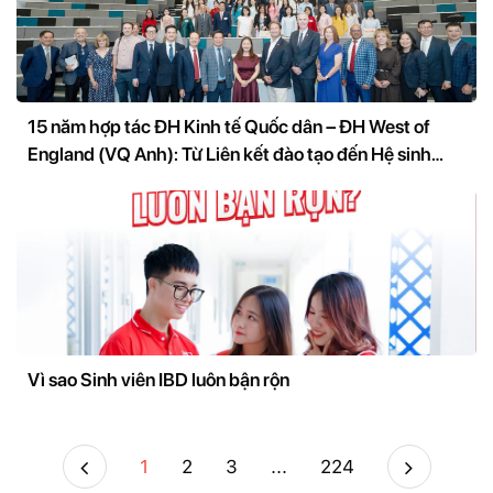
15 năm hợp tác ĐH Kinh tế Quốc dân – ĐH West of
England (VQ Anh): Từ Liên kết đào tạo đến Hệ sinh
thái nghiên cứu và đổi mới sáng tạo
Vì sao Sinh viên IBD luôn bận rộn
1
2
3
...
224