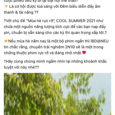
cuộc phiêu liêu kỳ bí tại Đại hội thể thao?
Là cơ hội được toả sáng với Đêm biểu diễn đầy âm
thanh & tài năng ??
?Với chủ đề “Mùa hè rực rỡ”, COOL SUMMER 2021 như
chứa một nguồn năng lượng tích cực để các bạn nạp đầy
pin, chuẩn bị sẵn sàng cho các kỳ thi quan trọng sắp tới.?
Nếu mùa hè năm nay là một bộ phim ngắn thì IBD@NEU
tin chắc rằng, chuyến trải nghiệm 2N1Đ sẽ là một trong
những thước phim rực rỡ và đáng nhớ nhất.
?Hãy cùng chúng mình ngắm nhìn lại những khoảnh khắc
tuyệt vời này nhé??