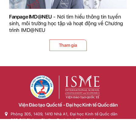
Fanpage IMD@NEU
- Nơi tìm hiểu thông tin tuyển
sinh, môi trường học tập và hoạt động về Chương
trình IMD@NEU
Tham gia
Viện Đào tạo Quốc tế - Đại học Kinh tế Quốc dân
Phòng 305, 1409, 1410 Nhà A1, Đại học Kinh tế Quốc dân
207 Giải Phóng, Phường Bạch Mai, TP. Hà Nội
Hotline: 0942.11.5050 hoặc (024) 36280.280, máy lẻ: 5339,
5340, 5344, 6427