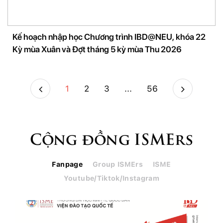
Kế hoạch nhập học Chương trình IBD@NEU, khóa 22
Kỳ mùa Xuân và Đợt tháng 5 kỳ mùa Thu 2026
1
2
3
...
56
Cộng đồng ISMErs
Fanpage
Group ISMErs
ISME
Youtube/Tiktok/Instagram