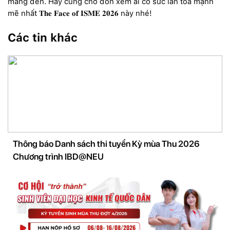
mang đến. Hãy cùng chờ đón xem ai có sức lan tỏa mạnh
mẽ nhất 𝐓𝐡𝐞 𝐅𝐚𝐜𝐞 𝐨𝐟 𝐈𝐒𝐌𝐄 𝟐𝟎𝟐𝟔 này nhé!
Các tin khác
Thông báo Danh sách thi tuyển Kỳ mùa Thu 2026
Chương trình IBD@NEU