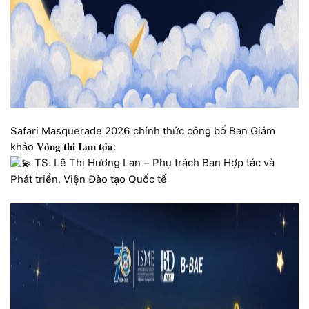
Safari Masquerade 2026 chính thức công bố Ban Giám
khảo 𝐕𝐨̀𝐧𝐠 𝐭𝐡𝐢 𝐋𝐚𝐧 𝐭𝐨̉𝐚:
TS. Lê Thị Hương Lan – Phụ trách Ban Hợp tác và
Phát triển, Viện Đào tạo Quốc tế