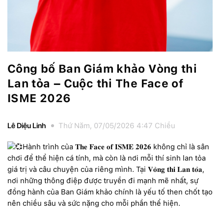
Công bố Ban Giám khảo Vòng thi
Lan tỏa – Cuộc thi The Face of
ISME 2026
Lê Diệu Linh
Thứ Năm, 07/05/2026 4:47 Chiều
Hành trình của 𝐓𝐡𝐞 𝐅𝐚𝐜𝐞 𝐨𝐟 𝐈𝐒𝐌𝐄 𝟐𝟎𝟐𝟔 không chỉ là sân
chơi để thể hiện cá tính, mà còn là nơi mỗi thí sinh lan tỏa
giá trị và câu chuyện của riêng mình. Tại 𝐕𝐨̀𝐧𝐠 𝐭𝐡𝐢 𝐋𝐚𝐧 𝐭𝐨̉𝐚,
nơi những thông điệp được truyền đi mạnh mẽ nhất, sự
đồng hành của Ban Giám khảo chính là yếu tố then chốt tạo
nên chiều sâu và sức nặng cho mỗi phần thể hiện.