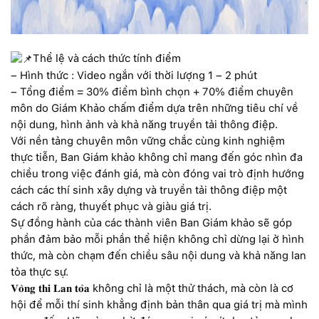
Thể lệ và cách thức tính điểm
– Hình thức : Video ngắn với thời lượng 1 – 2 phút
– Tổng điểm = 30% điểm bình chọn + 70% điểm chuyên
môn do Giám Khảo chấm điểm dựa trên những tiêu chí về
nội dung, hình ảnh và khả năng truyền tải thông điệp.
Với nền tảng chuyên môn vững chắc cùng kinh nghiệm
thực tiễn, Ban Giám khảo không chỉ mang đến góc nhìn đa
chiều trong việc đánh giá, mà còn đóng vai trò định hướng
cách các thí sinh xây dựng và truyền tải thông điệp một
cách rõ ràng, thuyết phục và giàu giá trị.
Sự đồng hành của các thành viên Ban Giám khảo sẽ góp
phần đảm bảo mỗi phần thể hiện không chỉ dừng lại ở hình
thức, mà còn chạm đến chiều sâu nội dung và khả năng lan
tỏa thực sự.
𝐕𝐨̀𝐧𝐠 𝐭𝐡𝐢 𝐋𝐚𝐧 𝐭𝐨̉𝐚 không chỉ là một thử thách, mà còn là cơ
hội để mỗi thí sinh khẳng định bản thân qua giá trị mà mình