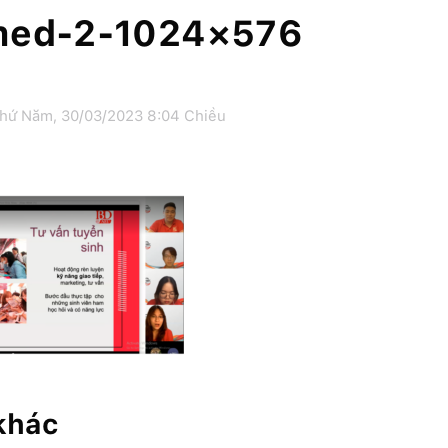
med-2-1024×576
hứ Năm, 30/03/2023 8:04 Chiều
 khác