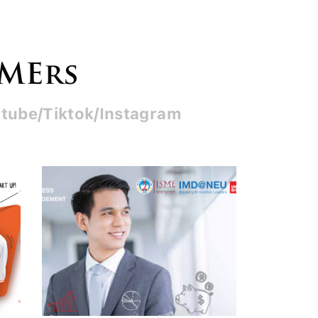
SMErs
tube/Tiktok/Instagram