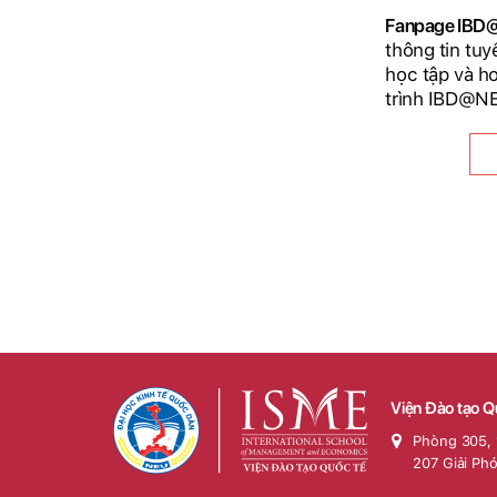
Fanpage IB
thông tin tuy
học tập và h
trình IBD@N
Viện Đào tạo Q
Phòng 305, 
207 Giải Ph