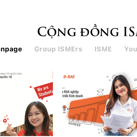
Cộng đồng I
anpage
Group ISMErs
ISME
You