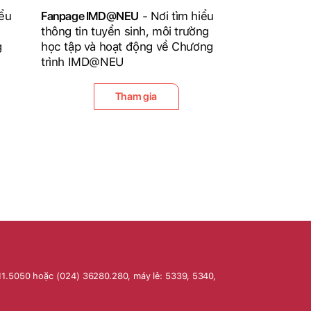
iểu
Fanpage IMD@NEU
- Nơi tìm hiểu
thông tin tuyển sinh, môi trường
g
học tập và hoạt động về Chương
trình IMD@NEU
Tham gia
11.5050 hoặc (024) 36280.280, máy lẻ: 5339, 5340,