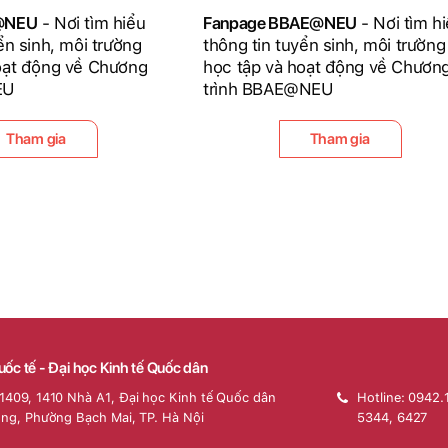
D@NEU
- Nơi tìm hiểu
Fanpage BBAE@NEU
- Nơi tìm h
ển sinh, môi trường
thông tin tuyển sinh, môi trường
oạt động về Chương
học tập và hoạt động về Chươn
EU
trình BBAE@NEU
Tham gia
Tham gia
uốc tế - Đại học Kinh tế Quốc dân
1409, 1410 Nhà A1, Đại học Kinh tế Quốc dân
Hotline: 0942.
óng, Phường Bạch Mai, TP. Hà Nội
5344, 6427