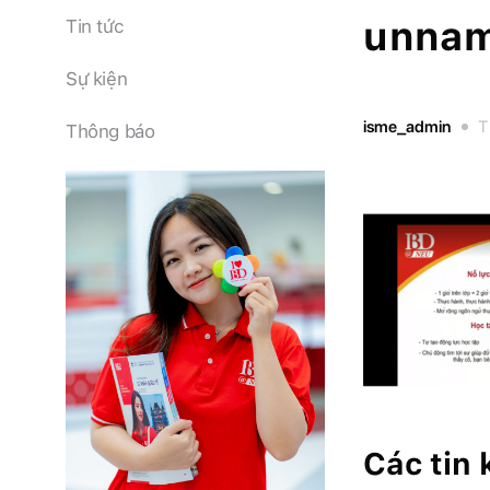
unna
Tin tức
Sự kiện
isme_admin
T
Thông báo
Các tin