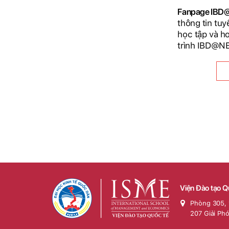
Fanpage IB
thông tin tuy
học tập và h
trình IBD@N
Viện Đào tạo Q
Phòng 305, 
207 Giải Ph