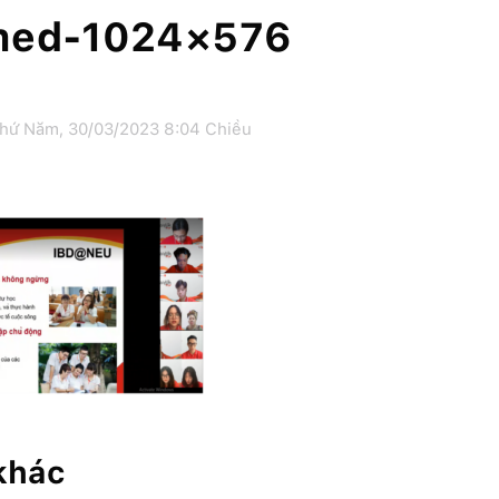
med-1024×576
hứ Năm, 30/03/2023 8:04 Chiều
 khác