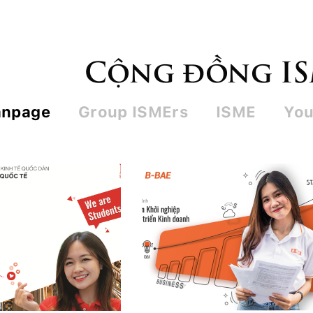
Cộng đồng I
anpage
Group ISMErs
ISME
You