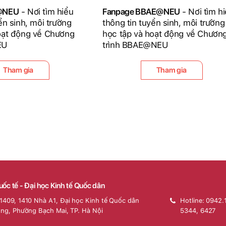
D@NEU
- Nơi tìm hiểu
Fanpage BBAE@NEU
- Nơi tìm h
ển sinh, môi trường
thông tin tuyển sinh, môi trường
oạt động về Chương
học tập và hoạt động về Chươn
EU
trình BBAE@NEU
Tham gia
Tham gia
uốc tế - Đại học Kinh tế Quốc dân
1409, 1410 Nhà A1, Đại học Kinh tế Quốc dân
Hotline: 0942.
óng, Phường Bạch Mai, TP. Hà Nội
5344, 6427