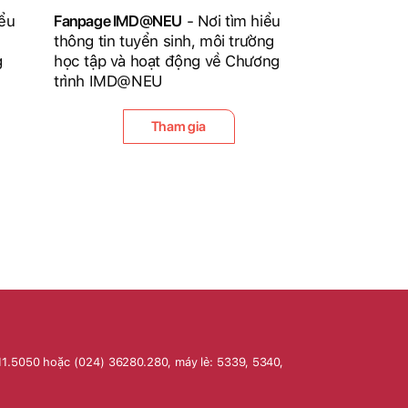
iểu
Fanpage IMD@NEU
- Nơi tìm hiểu
thông tin tuyển sinh, môi trường
g
học tập và hoạt động về Chương
trình IMD@NEU
Tham gia
11.5050 hoặc (024) 36280.280, máy lẻ: 5339, 5340,