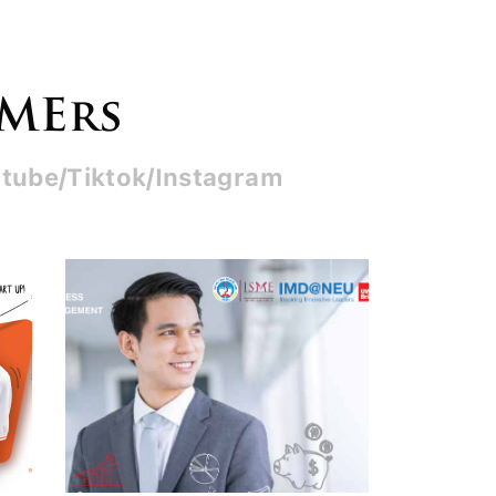
SMErs
tube/Tiktok/Instagram