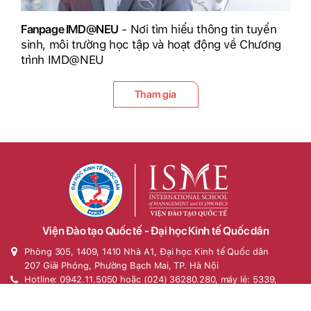
Fanpage IMD@NEU
- Nơi tìm hiểu thông tin tuyển
sinh, môi trường học tập và hoạt động về Chương
trình IMD@NEU
Tham gia
Viện Đào tạo Quốc tế - Đại học Kinh tế Quốc dân
Phòng 305, 1409, 1410 Nhà A1, Đại học Kinh tế Quốc dân
207 Giải Phóng, Phường Bạch Mai, TP. Hà Nội
Hotline: 0942.11.5050 hoặc (024) 36280.280, máy lẻ: 5339,
5340, 5344, 6427