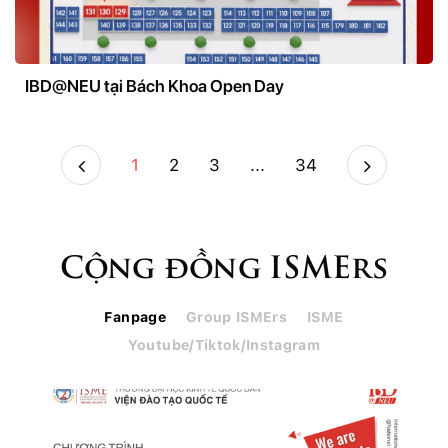
IBD@NEU tại Bách Khoa Open Day
1
2
3
...
34
Cộng đồng ISMErs
Fanpage
Group ISMErs
ISME
Youtube/Tiktok/Instagram