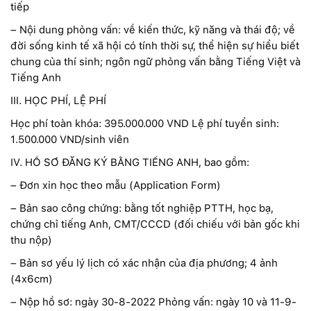
tiếp
– Nội dung phỏng vấn: về kiến thức, kỹ năng và thái độ; về
đời sống kinh tế xã hội có tính thời sự, thể hiện sự hiểu biết
chung của thí sinh; ngôn ngữ phỏng vấn bằng Tiếng Việt và
Tiếng Anh
III. HỌC PHÍ, LỆ PHÍ
Học phí toàn khóa: 395.000.000 VND Lệ phí tuyển sinh:
1.500.000 VND/sinh viên
IV. HỒ SƠ ĐĂNG KÝ BẰNG TIẾNG ANH, bao gồm:
– Đơn xin học theo mẫu (Application Form)
– Bản sao công chứng: bằng tốt nghiệp PTTH, học bạ,
chứng chỉ tiếng Anh, CMT/CCCD (đối chiếu với bản gốc khi
thu nộp)
– Bản sơ yếu lý lịch có xác nhận của địa phương; 4 ảnh
(4x6cm)
– Nộp hồ sơ: ngày 30-8-2022 Phỏng vấn: ngày 10 và 11-9-