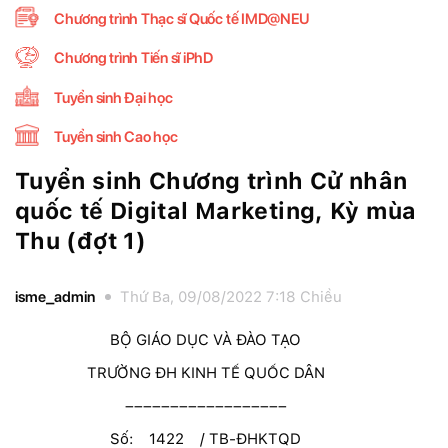
Chương trình Thạc sĩ Quốc tế IMD@NEU
Chương trình Tiến sĩ iPhD
Tuyển sinh Đại học
Tuyển sinh Cao học
Tuyển sinh Chương trình Cử nhân
quốc tế Digital Marketing, Kỳ mùa
Thu (đợt 1)
isme_admin
Thứ Ba, 09/08/2022 7:18 Chiều
BỘ GIÁO DỤC VÀ ĐÀO TẠO
TRƯỜNG ĐH KINH TẾ QUỐC DÂN
––––––––––––––––––
Số: 1422
/ TB-ĐHKTQD