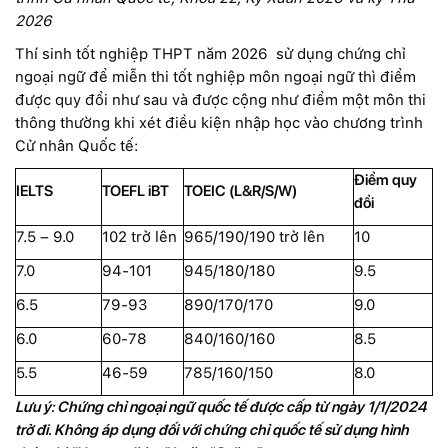
2026
Thí sinh tốt nghiệp THPT năm 2026 sử dụng chứng chỉ
ngoại ngữ để miễn thi tốt nghiệp môn ngoại ngữ thì điểm
được quy đổi như sau và được cộng như điểm một môn thi
thông thường khi xét điều kiện nhập học vào chương trình
Cử nhân Quốc tế:
Điểm quy
IELTS
TOEFL iBT
TOEIC (L&R/S/W)
đổi
7.5 – 9.0
102 trở lên
965/190/190 trở lên
10
7.0
94-101
945/180/180
9.5
6.5
79-93
890/170/170
9.0
6.0
60-78
840/160/160
8.5
5.5
46-59
785/160/150
8.0
Lưu ý: Chứng chỉ ngoại ngữ quốc tế được cấp từ ngày 1/1/2024
trở đi. Không á
p dụng đối với chứng chỉ
quốc tế sử dụng
hình