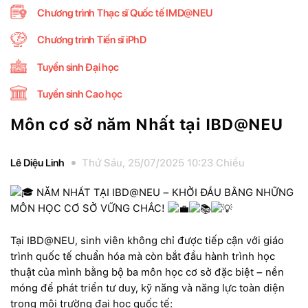
Chương trình Thạc sĩ Quốc tế IMD@NEU
Chương trình Tiến sĩ iPhD
Tuyển sinh Đại học
Tuyển sinh Cao học
Môn cơ sở năm Nhất tại IBD@NEU
Lê Diệu Linh
Thứ Sáu, 25/07/2025 10:23 Chiều
NĂM NHẤT TẠI IBD@NEU – KHỞI ĐẦU BẰNG NHỮNG
MÔN HỌC CƠ SỞ VỮNG CHẮC!
Tại IBD@NEU, sinh viên không chỉ được tiếp cận với giáo
trình quốc tế chuẩn hóa mà còn bắt đầu hành trình học
thuật của mình bằng bộ ba môn học cơ sở đặc biệt – nền
móng để phát triển tư duy, kỹ năng và năng lực toàn diện
trong môi trường đại học quốc tế: