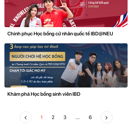
Chinh phục Học bổng cử nhân quốc tế IBD@NEU
Khám phá Học bổng sinh viên IBD
1
2
3
...
6