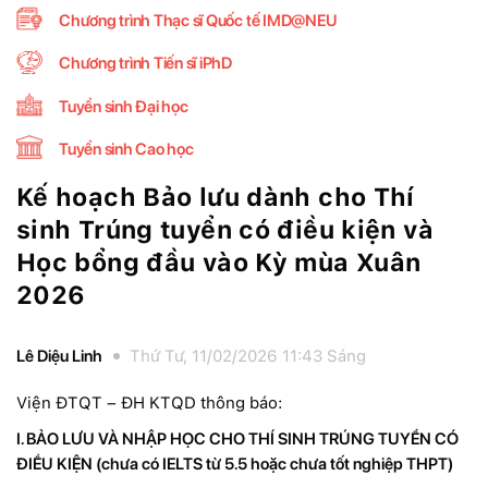
Chương trình Thạc sĩ Quốc tế IMD@NEU
Chương trình Tiến sĩ iPhD
Tuyển sinh Đại học
Tuyển sinh Cao học
Kế hoạch Bảo lưu dành cho Thí
sinh Trúng tuyển có điều kiện và
Học bổng đầu vào Kỳ mùa Xuân
2026
Lê Diệu Linh
Thứ Tư, 11/02/2026 11:43 Sáng
Viện ĐTQT – ĐH KTQD thông báo:
I
.
BẢO
LƯU VÀ NHẬP HỌC CHO THÍ SINH TRÚNG TUYỂN CÓ
ĐIỀU KIỆN
(chưa có
IELT
S từ 5.5 hoặc chưa tốt nghiệp THPT)