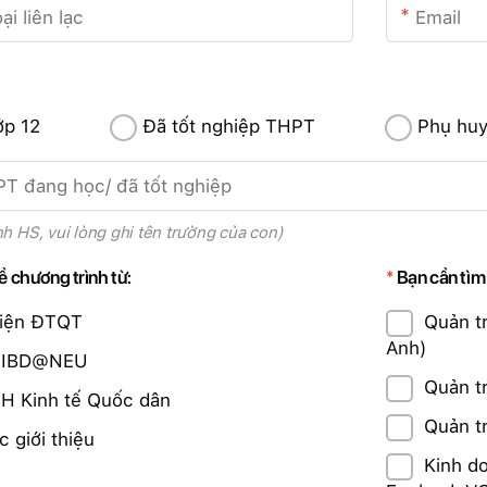
ớp 12
Đã tốt nghiệp THPT
Phụ huy
h HS, vui lòng ghi tên trường của con)
về chương trình từ:
Bạn cần tìm
Viện ĐTQT
Quản t
Anh)
k IBD@NEU
Quản t
H Kinh tế Quốc dân
Quản tr
 giới thiệu
Kinh d