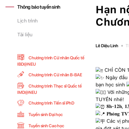
Hạn n
Thông báo tuyển sinh
Chươn
Lịch trình
Tài liệu
Lê Diệu Linh
T
Chương trình Cử nhân Quốc tế
IBD@NEU
CHỈ CÒN 
Chương trình Cử nhân B-BAE
Ngày đầu 
bạn học sinh
Chương trình Thạc sĩ Quốc tế
Với nhữn
IMD@NEU
TUYỂN nhé!
Chương trình Tiến sĩ iPhD
𝟖𝐡-𝟏𝟐𝐡, 𝟏𝟑
𝐏𝐡𝐨̀𝐧𝐠 𝐓𝐕
Tuyển sinh Đại học
Các vị ph
Tuyển sinh Cao học
gia đợt xét t