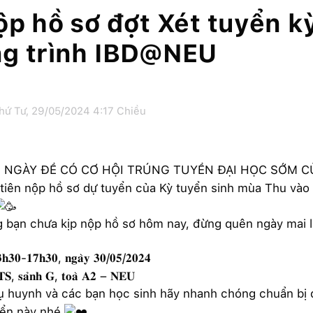
ộp hồ sơ đợt Xét tuyển 
g trình IBD@NEU
hứ Tư, 29/05/2024 4:17 Chiều
1 NGÀY ĐỂ CÓ CƠ HỘI TRÚNG TUYỂN ĐẠI HỌC SỚM
tiên nộp hồ sơ dự tuyển của Kỳ tuyển sinh mùa Thu v
g bạn chưa kịp nộp hồ sơ hôm nay, đừng quên ngày m
𝐡𝟑𝟎-𝟏𝟕𝐡𝟑𝟎, 𝐧𝐠𝐚̀𝐲 𝟑𝟎/𝟎𝟓/𝟐𝟎𝟐𝟒
𝐒, 𝐬𝐚̉𝐧𝐡 𝐆, 𝐭𝐨𝐚̀ 𝐀𝟐 – 𝐍𝐄𝐔
ụ huynh và các bạn học sinh hãy nhanh chóng chuẩn bị đ
uyển này nhé