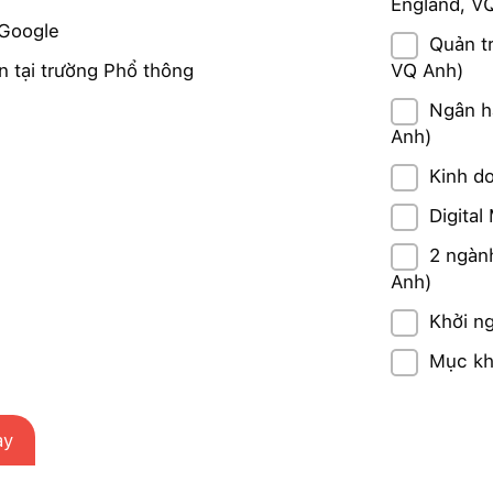
England, V
 Google
Quản t
n tại trường Phổ thông
VQ Anh)
Ngân h
Anh)
Kinh d
Digita
2 ngành
Anh)
Khởi n
Mục kh