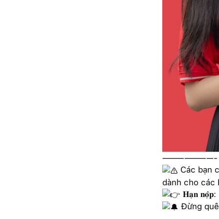
———————-
Các bạn ch
dành cho các 
𝐇𝐚̣𝐧 𝐧𝐨̣̂𝐩:
Đừng quên
____________