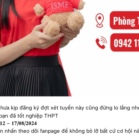
ưa kịp đăng ký đợt xét tuyển này cũng đừng lo lắng nhé 
bạn đã tốt nghiệp THPT
 𝟏𝟐 – 𝟏𝟕/𝟎𝟖/𝟐𝟎𝟐𝟒
 nhấn theo dõi fanpage để không bỏ lỡ bất cứ cơ hội n
_____________________