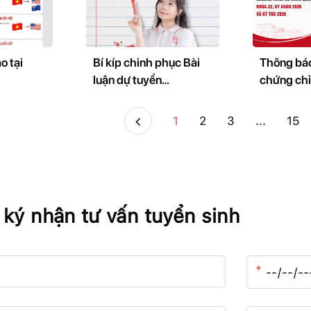
o tại
Bí kíp chinh phục Bài
Thông báo
luận dự tuyển
chứng chỉ
IBD@NEU – Kỳ mùa
để xét đi
Thu 2026
học chươn
1
2
3
...
15
nhân Quốc tế, K
Kỳ Xuân 
Thu 202
ký nhận tư vấn tuyển sinh