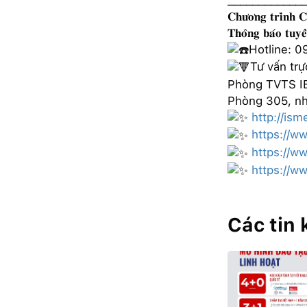
𝐂𝐡𝐮̛𝐨̛𝐧𝐠 𝐭𝐫𝐢̀𝐧𝐡 
𝐓𝐡𝐨̂𝐧𝐠 𝐛𝐚́𝐨 𝐭𝐮𝐲
Hotline: 
Tư vấn trự
Phòng TVTS I
Phòng 305, nh
http://ism
https://w
https://w
https://
Các tin