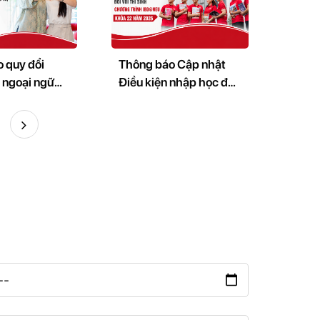
 quy đổi
Thông báo Cập nhật
 ngoại ngữ
Điều kiện nhập học đối
ều kiện nhập
với Thí sinh Chương
g trình Cử
trình IBD@NEU khóa
hoá 22,
22 năm 2026
2026 và kỳ
6