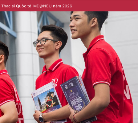
h Thạc sĩ Quốc tế IMD@NEU năm 2026