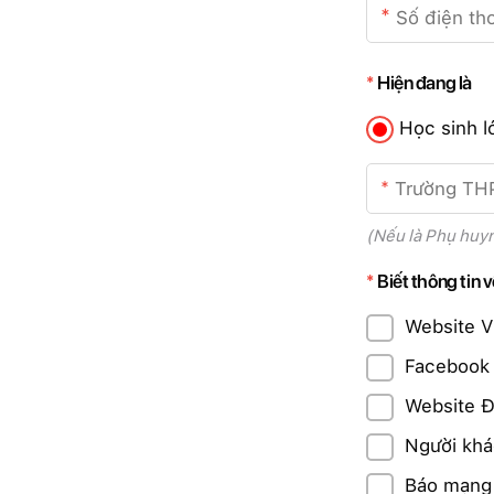
Hiện đang là
Học sinh l
(Nếu là Phụ huyn
Biết thông tin 
Website 
Faceboo
Website Đ
Người khác
Báo mạng