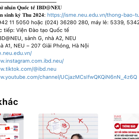
𝐂𝐮̛̉ 𝐧𝐡𝐚̂𝐧 𝐐𝐮𝐨̂́𝐜 𝐭𝐞̂́ 𝐈𝐁𝐃@𝐍𝐄𝐔
̂̉𝐧 𝐬𝐢𝐧𝐡 𝐤𝐲̀ 𝐓𝐡𝐮 𝟐𝟎𝟐𝟒:
https://isme.neu.edu.vn/thong-bao-
0942 11 5050 hoặc (024) 36280 280, máy lẻ: 5339, 534
c tiếp: Viện Đào tạo Quốc tế
BD@NEU, sảnh G, nhà A2, NEU
à A1, NEU – 207 Giải Phóng, Hà Nội
e.neu.edu.vn/
ww.instagram.com.ibd.neu/
ww.tiktok.com/@ibd.neu
www.youtube.com/channel/UCjazMCsIfwQKQiN6nN_4z6Q
 khác