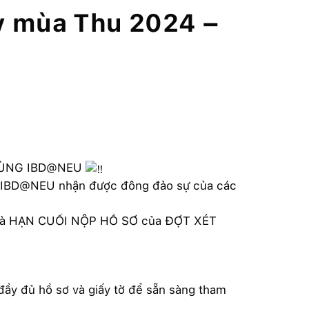
kỳ mùa Thu 2024 –
 CÙNG IBD@NEU
ào IBD@NEU nhận được đông đảo sự của các
ai là HẠN CUỐI NỘP HỒ SƠ của ĐỢT XÉT
ầy đủ hồ sơ và giấy tờ để sẵn sàng tham